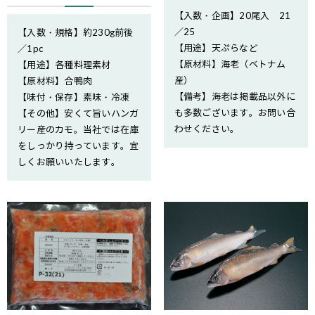
【入数・企画】20尾入 21
／25
【入数・規格】約230g前後
【用途】天ぷらなど
／1pc
【原材料】海老（ベトナム
【用途】各種料理素材
産）
【原材料】合鴨肉
【備考】海老は掲載品以外に
【味付・保存】素味・冷凍
も多数ございます。お問い合
【その他】安くて旨いハンガ
わせください。
リー産のカモ。当社では在庫
をしっかり持っています。宜
しくお願いいたします。