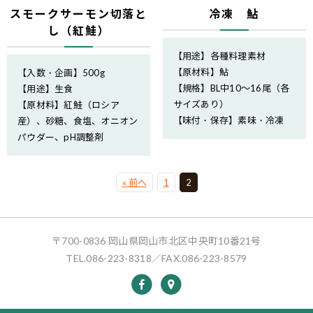
スモークサーモン切落と
冷凍 鮎
し（紅鮭）
【用途】各種料理素材
【原材料】鮎
【入数・企画】500g
【規格】BL中10～16尾（各
【用途】生食
サイズあり）
【原材料】紅鮭（ロシア
【味付・保存】素味・冷凍
産）、砂糖、食塩、オニオン
パウダー、pH調整剤
« 前へ
1
2
〒700-0836 岡山県岡山市北区中央町10番21号
TEL.086-223-8318／FAX.086-223-8579