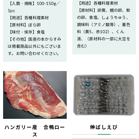
【用途】各種料理素材
【入数・規格】100-150g／
【原材料】卵黄、鱈の卵、鮫
1pc
の卵、食塩、しょうちゅう、
【用途】各種料理素材
調味料（アミノ酸等）、着色
【原材料】ぼら卵
料（黄5、赤102）、くん
【味付・保存】食塩
液、（原材料の一部に大豆を
【その他】国産の本からすみ
含む）
は掲載商品以外にもございま
す。お問い合わせください。
ハンガリー産 合鴨ロー
伸ばしえび
ス