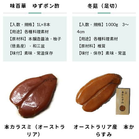
味百華 ゆずポン酢
冬菇（足切）
【入数・規格】1L×8本
【入数・規格】1000g 3～
【用途】各種料理素材
4cm
【原材料】本醸造醤油・柚子
【用途】各種料理素材
（徳島産）・和三盆
【原材料】椎茸
【味付】素味・常温保存
【味付・保存】素味・常温
本カラスミ（オーストラ
オーストラリア産 本か
リア）
らすみ