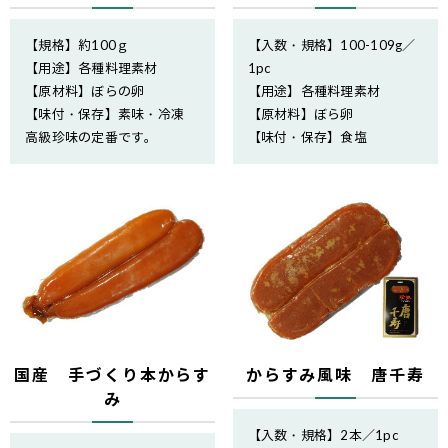
【規格】約100ｇ
【入数・規格】100-109g／
【用途】各種料理素材
1pc
【原材料】ぼらの卵
【用途】各種料理素材
【味付・保存】素味・冷凍
【原材料】ぼら卵
高級珍味の定番です。
【味付・保存】食塩
国産 手づくり本からす
からすみ風味 唐千寿
み
【入数・規格】2本／1pc