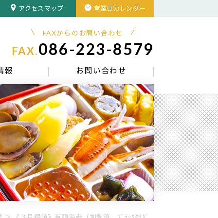
アクセスマップ
営業日カレンダー
FAXからのお問い合わせ
086-223-8579
FAX.
情報
お問い合わせ
 ＞ 《３月得値》有頭海老（加熱済、ﾌﾞﾗｯｸﾀｲｶﾞ...