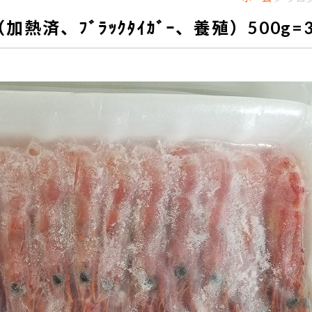
済、ﾌﾞﾗｯｸﾀｲｶﾞｰ、養殖）500g=