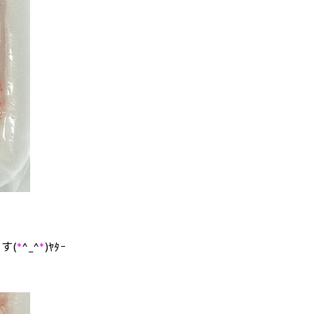
す(
*
^_^
*
)ﾔﾀｰ