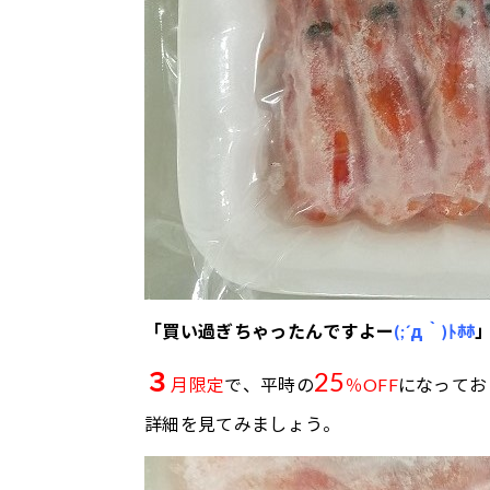
「買い過ぎちゃったんですよー
(;´д｀)ﾄﾎﾎ
３
25
月限定
で、平時の
％OFF
になってお
詳細を見てみましょう。