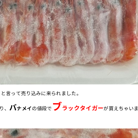
」
と言って売り込みに来られました。
ブ
バ
ラックタイガー
り、
ナメイ
の値段で
が買えちゃいま