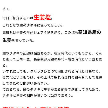
さて、
生姜塩
今日ご紹介するのは
。
これをぜひ鰹のタタキに使ってほしい。
高知県産の
高知県は生姜の生産シェア４割を誇り、この塩も
生姜
を使っている。
鰹のタタキの起源は諸説あるが、明治時代というものから、ぐん
と遡って山内一豊、長宗我部元親の時代＝戦国時代という説もあ
る。
いずれにしても、クリックひとつで宅配される時代とは異なり、
食文化というものは、その土地で採れる食材の組み合わせで発達
してきたのは間違いあるまい。
であるなら、鰹のタタキは生姜がある前提で進化してきた訳で、
タタキと生姜の相性が良いのは当然であろう。