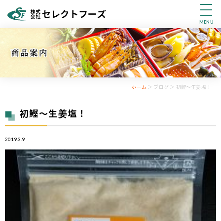
MENU
ホーム
＞ ブログ ＞ 初鰹～生姜塩！
初鰹～生姜塩！
2019.3.9