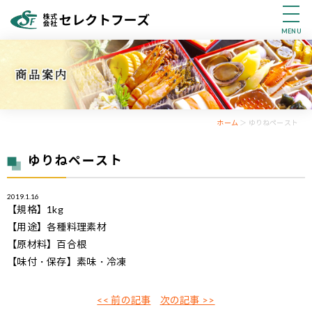
MENU
ホーム
＞ ゆりねペースト
ゆりねペースト
2019.1.16
【規格】1kg
【用途】各種料理素材
【原材料】百合根
【味付・保存】素味・冷凍
<< 前の記事
次の記事 >>