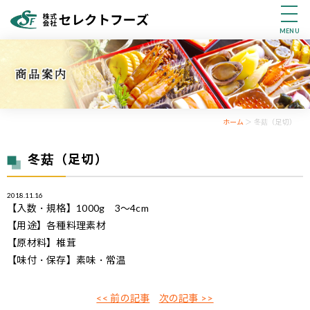
MENU
ホーム
＞ 冬菇（足切）
冬菇（足切）
2018.11.16
【入数・規格】1000g 3～4cm
【用途】各種料理素材
【原材料】椎茸
【味付・保存】素味・常温
<< 前の記事
次の記事 >>